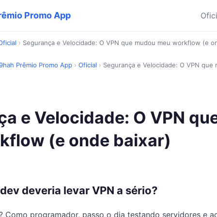
 Prêmio Promo App
Ofic
Oficial
›
Segurança e Velocidade: O VPN que mudou meu workflow (e on
l 9hah Prêmio Promo App
›
Oficial
›
Segurança e Velocidade: O VPN que
ça e Velocidade: O VPN qu
flow (e onde baixar)
dev deveria levar VPN a sério?
za? Como programador, passo o dia testando servidores e 