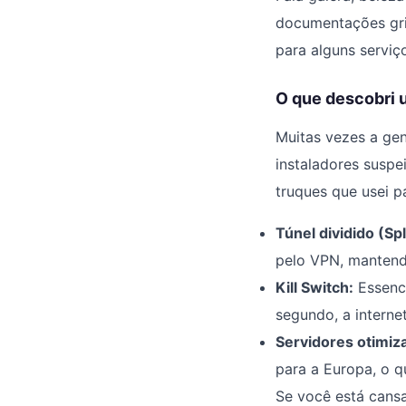
documentações gri
para alguns serviç
O que descobri 
Muitas vezes a gen
instaladores suspe
truques que usei p
Túnel dividido (Spl
pelo VPN, mantendo
Kill Switch:
Essenci
segundo, a internet
Servidores otimiz
para a Europa, o q
Se você está cans