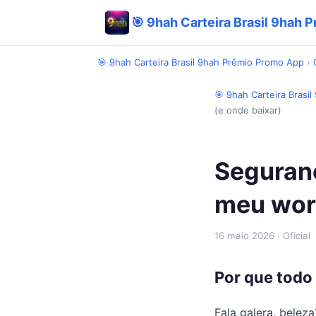
🎯 9hah Carteira Brasil 9hah
🎯 9hah Carteira Brasil 9hah Prêmio Promo App
›
🎯 9hah Carteira Brasi
(e onde baixar)
Seguran
meu work
16 maio 2026
· Oficial
Por que todo 
Fala galera, bele