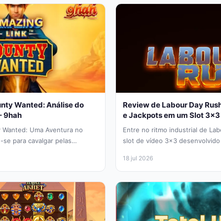
nty Wanted: Análise do
Review de Labour Day Rush:
– 9hah
e Jackpots em um Slot 3×3
y Wanted: Uma Aventura no
Entre no ritmo industrial de La
-se para cavalgar pelas
slot de vídeo 3×3 desenvolvido
s com Amazing Link Bounty
celebra a força...
18 jul 2026