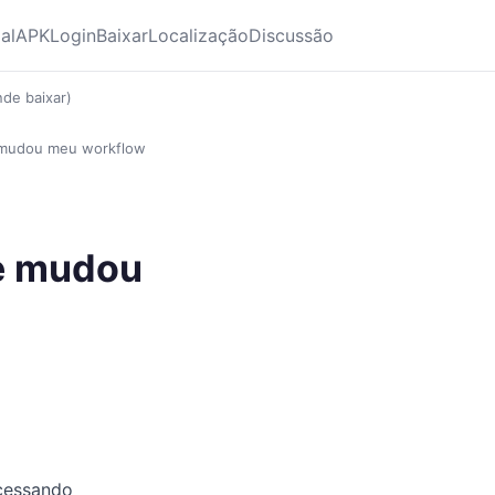
ial
APK
Login
Baixar
Localização
Discussão
de baixar)
 mudou meu workflow
e mudou
acessando