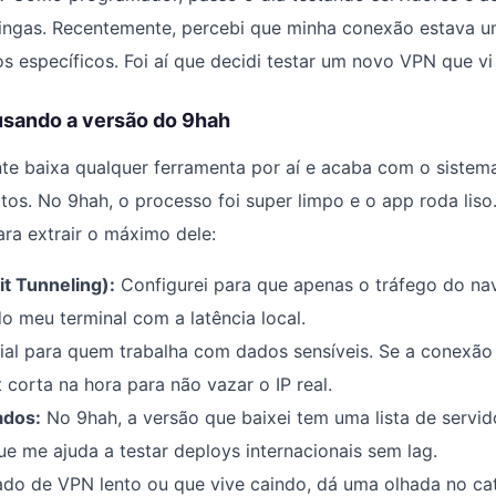
ngas. Recentemente, percebi que minha conexão estava u
os específicos. Foi aí que decidi testar um novo VPN que v
usando a versão do 9hah
te baixa qualquer ferramenta por aí e acaba com o sistem
itos. No 9hah, o processo foi super limpo e o app roda liso
ara extrair o máximo dele:
it Tunneling):
Configurei para que apenas o tráfego do n
 meu terminal com a latência local.
al para quem trabalha com dados sensíveis. Se a conexão
 corta na hora para não vazar o IP real.
ados:
No 9hah, a versão que baixei tem uma lista de servid
ue me ajuda a testar deploys internacionais sem lag.
ado de VPN lento ou que vive caindo, dá uma olhada no ca