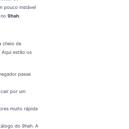
m pouco instável
i no
9hah
.
a cheio de
. Aqui estão os
avegador passe
 cair por um
ores muito rápida
tálogo do 9hah. A