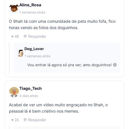
Aline_Rosa
1 semanas atrás
O 9hah tá com uma comunidade de pets muito fofa, fico
horas vendo as fotos dos doguinhos.
♥ 49
💬 Responder
Dog_Lover
1 semanas atrás
Vou entrar lá agora só pra ver, amo doguinhos! 😍
Tiago_Tech
4 dias atrás
Acabei de ver um vídeo muito engraçado no 9hah, o
pessoal lá é bem criativo nos memes.
♥ 16
💬 Responder