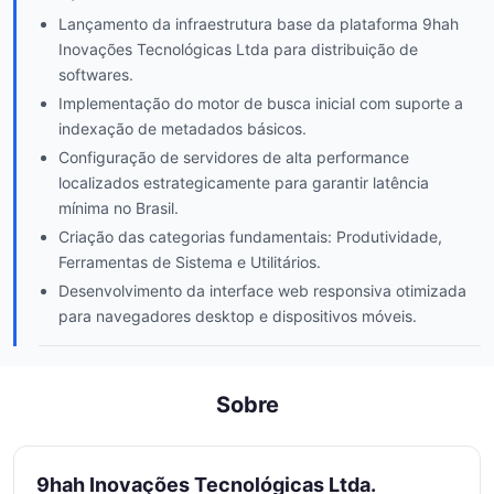
Lançamento da infraestrutura base da plataforma 9hah
Inovações Tecnológicas Ltda para distribuição de
softwares.
Implementação do motor de busca inicial com suporte a
indexação de metadados básicos.
Configuração de servidores de alta performance
localizados estrategicamente para garantir latência
mínima no Brasil.
Criação das categorias fundamentais: Produtividade,
Ferramentas de Sistema e Utilitários.
Desenvolvimento da interface web responsiva otimizada
para navegadores desktop e dispositivos móveis.
Sobre
9hah Inovações Tecnológicas Ltda.