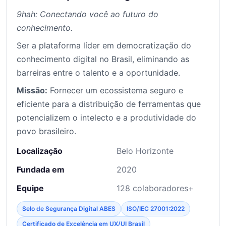
9hah: Conectando você ao futuro do
conhecimento.
Ser a plataforma líder em democratização do
conhecimento digital no Brasil, eliminando as
barreiras entre o talento e a oportunidade.
Missão:
Fornecer um ecossistema seguro e
eficiente para a distribuição de ferramentas que
potencializem o intelecto e a produtividade do
povo brasileiro.
Localização
Belo Horizonte
Fundada em
2020
Equipe
128 colaboradores+
Selo de Segurança Digital ABES
ISO/IEC 27001:2022
Certificado de Excelência em UX/UI Brasil