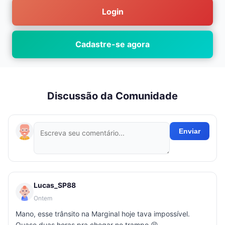
Login
Cadastre-se agora
Discussão da Comunidade
Enviar
Lucas_SP88
Ontem
Mano, esse trânsito na Marginal hoje tava impossível.
Quase duas horas pra chegar no trampo 😫