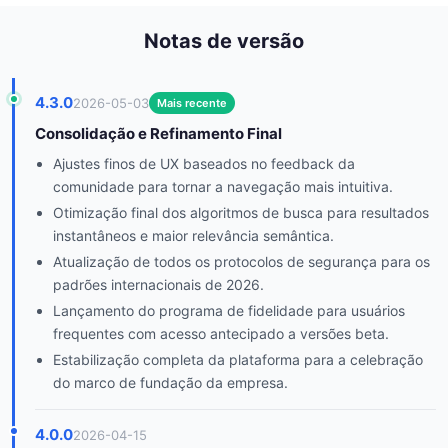
Notas de versão
4.3.0
2026-05-03
Mais recente
Consolidação e Refinamento Final
Ajustes finos de UX baseados no feedback da
comunidade para tornar a navegação mais intuitiva.
Otimização final dos algoritmos de busca para resultados
instantâneos e maior relevância semântica.
Atualização de todos os protocolos de segurança para os
padrões internacionais de 2026.
Lançamento do programa de fidelidade para usuários
frequentes com acesso antecipado a versões beta.
Estabilização completa da plataforma para a celebração
do marco de fundação da empresa.
4.0.0
2026-04-15