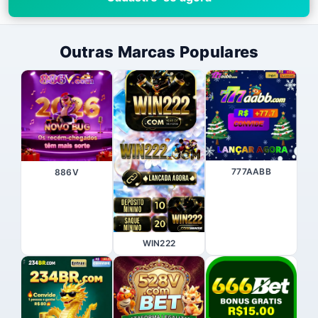
Outras Marcas Populares
777AABB
886V
WIN222