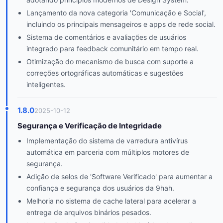
Lançamento da nova categoria 'Comunicação e Social',
incluindo os principais mensageiros e apps de rede social.
Sistema de comentários e avaliações de usuários
integrado para feedback comunitário em tempo real.
Otimização do mecanismo de busca com suporte a
correções ortográficas automáticas e sugestões
inteligentes.
1.8.0
2025-10-12
Segurança e Verificação de Integridade
Implementação do sistema de varredura antivírus
automática em parceria com múltiplos motores de
segurança.
Adição de selos de 'Software Verificado' para aumentar a
confiança e segurança dos usuários da 9hah.
Melhoria no sistema de cache lateral para acelerar a
entrega de arquivos binários pesados.