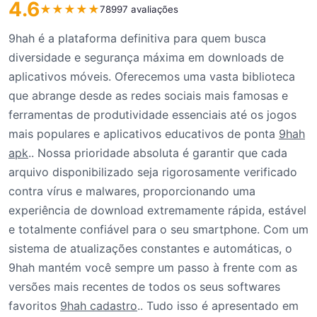
4.6
★
★
★
★
★
78997 avaliações
9hah é a plataforma definitiva para quem busca
diversidade e segurança máxima em downloads de
aplicativos móveis. Oferecemos uma vasta biblioteca
que abrange desde as redes sociais mais famosas e
ferramentas de produtividade essenciais até os jogos
mais populares e aplicativos educativos de ponta
9hah
apk
.. Nossa prioridade absoluta é garantir que cada
arquivo disponibilizado seja rigorosamente verificado
contra vírus e malwares, proporcionando uma
experiência de download extremamente rápida, estável
e totalmente confiável para o seu smartphone. Com um
sistema de atualizações constantes e automáticas, o
9hah mantém você sempre um passo à frente com as
versões mais recentes de todos os seus softwares
favoritos
9hah cadastro
.. Tudo isso é apresentado em