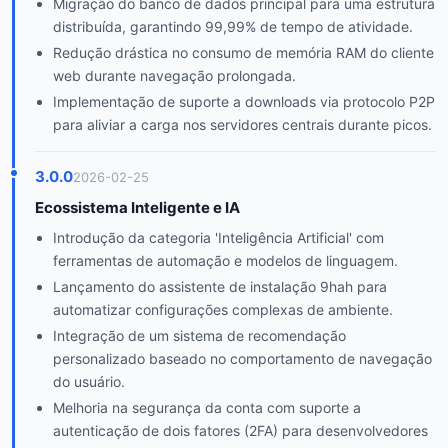
Migração do banco de dados principal para uma estrutura
distribuída, garantindo 99,99% de tempo de atividade.
Redução drástica no consumo de memória RAM do cliente
web durante navegação prolongada.
Implementação de suporte a downloads via protocolo P2P
para aliviar a carga nos servidores centrais durante picos.
3.0.0
2026-02-25
Ecossistema Inteligente e IA
Introdução da categoria 'Inteligência Artificial' com
ferramentas de automação e modelos de linguagem.
Lançamento do assistente de instalação 9hah para
automatizar configurações complexas de ambiente.
Integração de um sistema de recomendação
personalizado baseado no comportamento de navegação
do usuário.
Melhoria na segurança da conta com suporte a
autenticação de dois fatores (2FA) para desenvolvedores